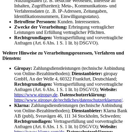
Nutzungsdaten (z. B. besuchte Webseiten, Interesse an
Inhalten, Zugriffszeiten); Meta-, Kommunikations- und
Verfahrensdaten (z. .B. IP-Adressen, Zeitangaben,
Identifikationsnummern, Einwilligungsstatus).
Betroffene Personen:
Kunden. Interessenten.
Zwecke der Verarbeitung:
Erbringung vertraglicher
Leistungen und Erfüllung vertraglicher Pflichten.
Rechtsgrundlagen:
Vertragserfüllung und vorvertragliche
Anfragen (Art. 6 Abs. 1 S. 1 lit. b) DSGVO).
Weitere Hinweise zu Verarbeitungsprozessen, Verfahren und
Diensten:
Giropay:
Zahlungsdienstleistungen (technische Anbindung
von Online-Bezahlmethoden);
Dienstanbieter:
giropay
GmbH, An der Welle 4, 60322 Frankfurt, Deutschland;
Rechtsgrundlagen:
Vertragserfüllung und vorvertragliche
Anfragen (Art. 6 Abs. 1 S. 1 lit. b) DSGVO);
Website:
https://www.giropay.de
.
Datenschutzerklärung:
https://www.giropay.de/rechtliches/datenschutzerklaerung/
.
Klarna:
Zahlungsdienstleistungen (technische Anbindung
von Online-Bezahlmethoden);
Dienstanbieter:
Klarna Bank
AB (publ), Sveavägen 46, 111 34 Stockholm, Schweden;
Rechtsgrundlagen:
Vertragserfüllung und vorvertragliche
Anfragen (Art. 6 Abs. 1 S. 1 lit. b) DSGVO);
Website:
https://www.klarna.com/de
.
Datenschutzerklärung: