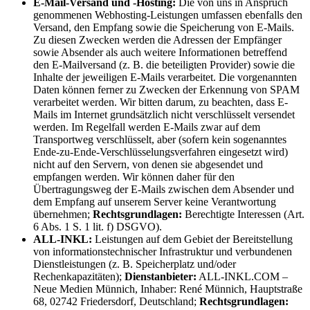
E-Mail-Versand und -Hosting:
Die von uns in Anspruch
genommenen Webhosting-Leistungen umfassen ebenfalls den
Versand, den Empfang sowie die Speicherung von E-Mails.
Zu diesen Zwecken werden die Adressen der Empfänger
sowie Absender als auch weitere Informationen betreffend
den E-Mailversand (z. B. die beteiligten Provider) sowie die
Inhalte der jeweiligen E-Mails verarbeitet. Die vorgenannten
Daten können ferner zu Zwecken der Erkennung von SPAM
verarbeitet werden. Wir bitten darum, zu beachten, dass E-
Mails im Internet grundsätzlich nicht verschlüsselt versendet
werden. Im Regelfall werden E-Mails zwar auf dem
Transportweg verschlüsselt, aber (sofern kein sogenanntes
Ende-zu-Ende-Verschlüsselungsverfahren eingesetzt wird)
nicht auf den Servern, von denen sie abgesendet und
empfangen werden. Wir können daher für den
Übertragungsweg der E-Mails zwischen dem Absender und
dem Empfang auf unserem Server keine Verantwortung
übernehmen;
Rechtsgrundlagen:
Berechtigte Interessen (Art.
6 Abs. 1 S. 1 lit. f) DSGVO).
ALL-INKL:
Leistungen auf dem Gebiet der Bereitstellung
von informationstechnischer Infrastruktur und verbundenen
Dienstleistungen (z. B. Speicherplatz und/oder
Rechenkapazitäten);
Dienstanbieter:
ALL-INKL.COM –
Neue Medien Münnich, Inhaber: René Münnich, Hauptstraße
68, 02742 Friedersdorf, Deutschland;
Rechtsgrundlagen: