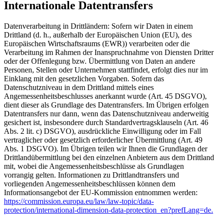
Internationale Datentransfers
Datenverarbeitung in Drittländern: Sofern wir Daten in einem
Drittland (d. h., außerhalb der Europäischen Union (EU), des
Europäischen Wirtschaftsraums (EWR)) verarbeiten oder die
Verarbeitung im Rahmen der Inanspruchnahme von Diensten Dritter
oder der Offenlegung bzw. Übermittlung von Daten an andere
Personen, Stellen oder Unternehmen stattfindet, erfolgt dies nur im
Einklang mit den gesetzlichen Vorgaben. Sofern das
Datenschutzniveau in dem Drittland mittels eines
Angemessenheitsbeschlusses anerkannt wurde (Art. 45 DSGVO),
dient dieser als Grundlage des Datentransfers. Im Übrigen erfolgen
Datentransfers nur dann, wenn das Datenschutzniveau anderweitig
gesichert ist, insbesondere durch Standardvertragsklauseln (Art. 46
Abs. 2 lit. c) DSGVO), ausdrückliche Einwilligung oder im Fall
vertraglicher oder gesetzlich erforderlicher Übermittlung (Art. 49
Abs. 1 DSGVO). Im Übrigen teilen wir Ihnen die Grundlagen der
Drittlandübermittlung bei den einzelnen Anbietern aus dem Drittland
mit, wobei die Angemessenheitsbeschlüsse als Grundlagen
vorrangig gelten. Informationen zu Drittlandtransfers und
vorliegenden Angemessenheitsbeschlüssen können dem
Informationsangebot der EU-Kommission entnommen werden:
https://commission.europa.eu/law/law-topic/data-
protection/international-dimension-data-protection_en?prefLang=de.