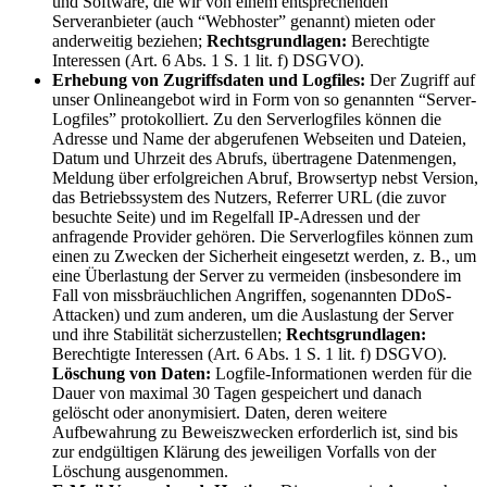
und Software, die wir von einem entsprechenden
Serveranbieter (auch “Webhoster” genannt) mieten oder
anderweitig beziehen;
Rechtsgrundlagen:
Berechtigte
Interessen (Art. 6 Abs. 1 S. 1 lit. f) DSGVO).
Erhebung von Zugriffsdaten und Logfiles:
Der Zugriff auf
unser Onlineangebot wird in Form von so genannten “Server-
Logfiles” protokolliert. Zu den Serverlogfiles können die
Adresse und Name der abgerufenen Webseiten und Dateien,
Datum und Uhrzeit des Abrufs, übertragene Datenmengen,
Meldung über erfolgreichen Abruf, Browsertyp nebst Version,
das Betriebssystem des Nutzers, Referrer URL (die zuvor
besuchte Seite) und im Regelfall IP-Adressen und der
anfragende Provider gehören. Die Serverlogfiles können zum
einen zu Zwecken der Sicherheit eingesetzt werden, z. B., um
eine Überlastung der Server zu vermeiden (insbesondere im
Fall von missbräuchlichen Angriffen, sogenannten DDoS-
Attacken) und zum anderen, um die Auslastung der Server
und ihre Stabilität sicherzustellen;
Rechtsgrundlagen:
Berechtigte Interessen (Art. 6 Abs. 1 S. 1 lit. f) DSGVO).
Löschung von Daten:
Logfile-Informationen werden für die
Dauer von maximal 30 Tagen gespeichert und danach
gelöscht oder anonymisiert. Daten, deren weitere
Aufbewahrung zu Beweiszwecken erforderlich ist, sind bis
zur endgültigen Klärung des jeweiligen Vorfalls von der
Löschung ausgenommen.