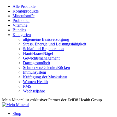
Alle Produkte
Kombiprodukte
Mineralstoffe
Probiotika
Vitamine
Bundles
Kategorien
allgemeine Basisversorgung
Stress, Energie und Leistungsfähigkeit
Schlaf und Regeneration
Haut/Haare/Nägel
Gewichtsmanagement
Darmgesundheit
Schmerzen/Gelenke/Rücken
Immunsystem
Kräftigung der Muskulatur
Women Health
PMS
Wechseljahre
Mein Mineral ist exklusiver Partner der Zell38 Health Group
Shop