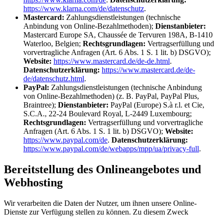
https://www.klarna.com/de/datenschutz
.
Mastercard:
Zahlungsdienstleistungen (technische
Anbindung von Online-Bezahlmethoden);
Dienstanbieter:
Mastercard Europe SA, Chaussée de Tervuren 198A, B-1410
Waterloo, Belgien;
Rechtsgrundlagen:
Vertragserfüllung und
vorvertragliche Anfragen (Art. 6 Abs. 1 S. 1 lit. b) DSGVO);
Website:
https://www.mastercard.de/de-de.html
.
Datenschutzerklärung:
https://www.mastercard.de/de-
de/datenschutz.html
.
PayPal:
Zahlungsdienstleistungen (technische Anbindung
von Online-Bezahlmethoden) (z. B. PayPal, PayPal Plus,
Braintree);
Dienstanbieter:
PayPal (Europe) S.à r.l. et Cie,
S.C.A., 22-24 Boulevard Royal, L-2449 Luxembourg;
Rechtsgrundlagen:
Vertragserfüllung und vorvertragliche
Anfragen (Art. 6 Abs. 1 S. 1 lit. b) DSGVO);
Website:
https://www.paypal.com/de
.
Datenschutzerklärung:
https://www.paypal.com/de/webapps/mpp/ua/privacy-full
.
Bereitstellung des Onlineangebotes und
Webhosting
Wir verarbeiten die Daten der Nutzer, um ihnen unsere Online-
Dienste zur Verfügung stellen zu können. Zu diesem Zweck