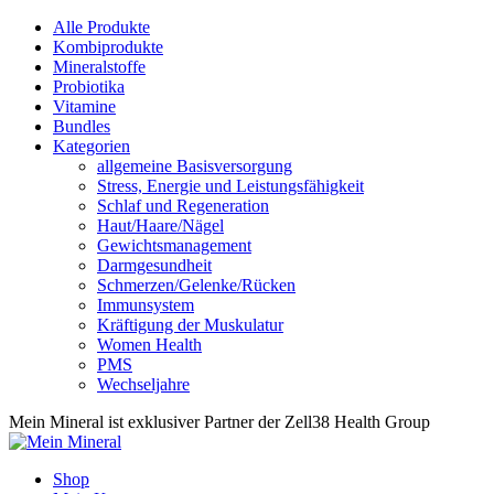
Alle Produkte
Kombiprodukte
Mineralstoffe
Probiotika
Vitamine
Bundles
Kategorien
allgemeine Basisversorgung
Stress, Energie und Leistungsfähigkeit
Schlaf und Regeneration
Haut/Haare/Nägel
Gewichtsmanagement
Darmgesundheit
Schmerzen/Gelenke/Rücken
Immunsystem
Kräftigung der Muskulatur
Women Health
PMS
Wechseljahre
Mein Mineral ist exklusiver Partner der Zell38 Health Group
Shop