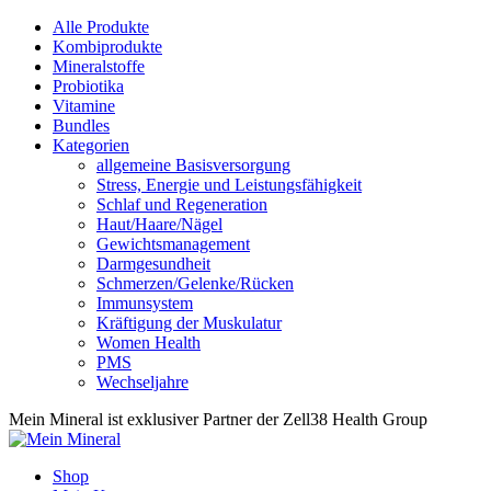
Alle Produkte
Kombiprodukte
Mineralstoffe
Probiotika
Vitamine
Bundles
Kategorien
allgemeine Basisversorgung
Stress, Energie und Leistungsfähigkeit
Schlaf und Regeneration
Haut/Haare/Nägel
Gewichtsmanagement
Darmgesundheit
Schmerzen/Gelenke/Rücken
Immunsystem
Kräftigung der Muskulatur
Women Health
PMS
Wechseljahre
Mein Mineral ist exklusiver Partner der Zell38 Health Group
Shop