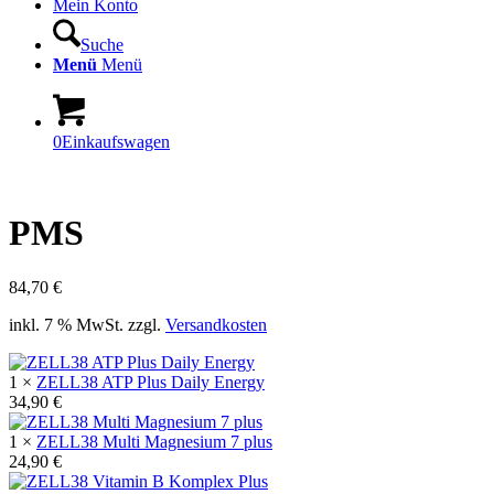
Mein Konto
Suche
Menü
Menü
0
Einkaufswagen
PMS
84,70
€
inkl. 7 % MwSt.
zzgl.
Versandkosten
1 ×
ZELL38 ATP Plus Daily Energy
34,90
€
1 ×
ZELL38 Multi Magnesium 7 plus
24,90
€