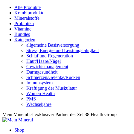
Alle Produkte
Kombiprodukte
Mineralstoffe
Probiotika
Vitamine
Bundles
Kategorien
allgemeine Basisversorgung
Stress, Energie und Leistungsfähigkeit
Schlaf und Regeneration
Haut/Haare/Nägel
Gewichtsmanagement
Darmgesundheit
Schmerzen/Gelenke/Rücken
Immunsystem
Kräftigung der Muskulatur
Women Health
PMS
Wechseljahre
Mein Mineral ist exklusiver Partner der Zell38 Health Group
Shop