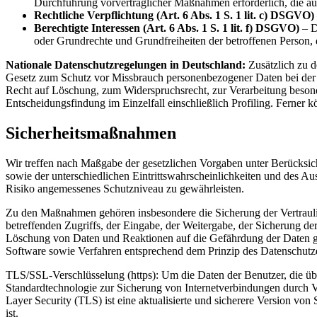
Durchführung vorvertraglicher Maßnahmen erforderlich, die auf
Rechtliche Verpflichtung (Art. 6 Abs. 1 S. 1 lit. c) DSGVO)
Berechtigte Interessen (Art. 6 Abs. 1 S. 1 lit. f) DSGVO)
– D
oder Grundrechte und Grundfreiheiten der betroffenen Person,
Nationale Datenschutzregelungen in Deutschland:
Zusätzlich zu 
Gesetz zum Schutz vor Missbrauch personenbezogener Daten bei der
Recht auf Löschung, zum Widerspruchsrecht, zur Verarbeitung beson
Entscheidungsfindung im Einzelfall einschließlich Profiling. Ferne
Sicherheitsmaßnahmen
Wir treffen nach Maßgabe der gesetzlichen Vorgaben unter Berücksi
sowie der unterschiedlichen Eintrittswahrscheinlichkeiten und des 
Risiko angemessenes Schutzniveau zu gewährleisten.
Zu den Maßnahmen gehören insbesondere die Sicherung der Vertraulich
betreffenden Zugriffs, der Eingabe, der Weitergabe, der Sicherung d
Löschung von Daten und Reaktionen auf die Gefährdung der Daten ge
Software sowie Verfahren entsprechend dem Prinzip des Datenschutze
TLS/SSL-Verschlüsselung (https): Um die Daten der Benutzer, die üb
Standardtechnologie zur Sicherung von Internetverbindungen durch 
Layer Security (TLS) ist eine aktualisierte und sicherere Version v
ist.