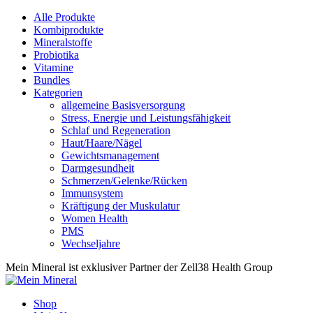
Alle Produkte
Kombiprodukte
Mineralstoffe
Probiotika
Vitamine
Bundles
Kategorien
allgemeine Basisversorgung
Stress, Energie und Leistungsfähigkeit
Schlaf und Regeneration
Haut/Haare/Nägel
Gewichtsmanagement
Darmgesundheit
Schmerzen/Gelenke/Rücken
Immunsystem
Kräftigung der Muskulatur
Women Health
PMS
Wechseljahre
Mein Mineral ist exklusiver Partner der Zell38 Health Group
Shop