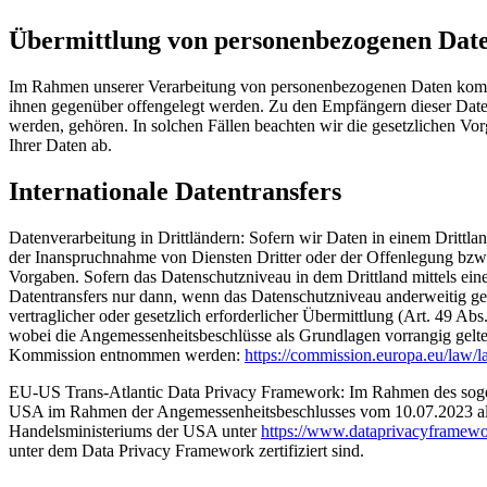
Übermittlung von personenbezogenen Dat
Im Rahmen unserer Verarbeitung von personenbezogenen Daten kommt es
ihnen gegenüber offengelegt werden. Zu den Empfängern dieser Daten 
werden, gehören. In solchen Fällen beachten wir die gesetzlichen V
Ihrer Daten ab.
Internationale Datentransfers
Datenverarbeitung in Drittländern: Sofern wir Daten in einem Drittl
der Inanspruchnahme von Diensten Dritter oder der Offenlegung bzw. 
Vorgaben. Sofern das Datenschutzniveau in dem Drittland mittels ei
Datentransfers nur dann, wenn das Datenschutzniveau anderweitig gesi
vertraglicher oder gesetzlich erforderlicher Übermittlung (Art. 49 A
wobei die Angemessenheitsbeschlüsse als Grundlagen vorrangig gelt
Kommission entnommen werden:
https://commission.europa.eu/law/l
EU-US Trans-Atlantic Data Privacy Framework: Im Rahmen des soge
USA im Rahmen der Angemessenheitsbeschlusses vom 10.07.2023 als s
Handelsministeriums der USA unter
https://www.dataprivacyframewo
unter dem Data Privacy Framework zertifiziert sind.