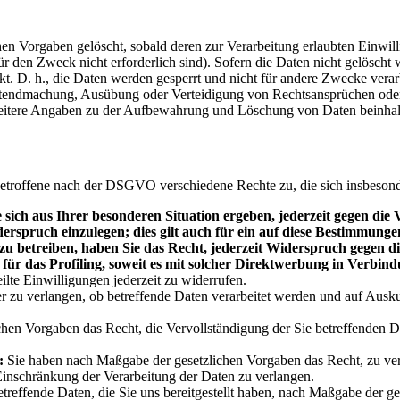
n Vorgaben gelöscht, sobald deren zur Verarbeitung erlaubten Einwilli
ür den Zweck nicht erforderlich sind). Sofern die Daten nicht gelöscht
t. D. h., die Daten werden gesperrt und nicht für andere Zwecke verarbei
ndmachung, Ausübung oder Verteidigung von Rechtsansprüchen oder zu
eitere Angaben zu der Aufbewahrung und Löschung von Daten beinhalten
etroffene nach der DSGVO verschiedene Rechte zu, die sich insbeson
sich aus Ihrer besonderen Situation ergeben, jederzeit gegen die
erspruch einzulegen; dies gilt auch für ein auf diese Bestimmungen
u betreiben, haben Sie das Recht, jederzeit Widerspruch gegen d
für das Profiling, soweit es mit solcher Direktwerbung in Verbind
ilte Einwilligungen jederzeit zu widerrufen.
r zu verlangen, ob betreffende Daten verarbeitet werden und auf Ausk
hen Vorgaben das Recht, die Vervollständigung der Sie betreffenden Da
:
Sie haben nach Maßgabe der gesetzlichen Vorgaben das Recht, zu verl
Einschränkung der Verarbeitung der Daten zu verlangen.
treffende Daten, die Sie uns bereitgestellt haben, nach Maßgabe der ge