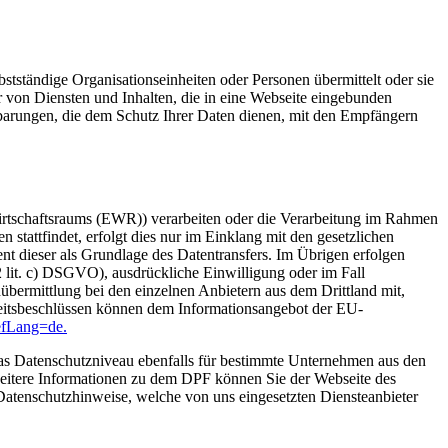
tständige Organisationseinheiten oder Personen übermittelt oder sie
 von Diensten und Inhalten, die in eine Webseite eingebunden
nbarungen, die dem Schutz Ihrer Daten dienen, mit den Empfängern
Wirtschaftsraums (EWR)) verarbeiten oder die Verarbeitung im Rahmen
tattfindet, erfolgt dies nur im Einklang mit den gesetzlichen
t dieser als Grundlage des Datentransfers. Im Übrigen erfolgen
2 lit. c) DSGVO), ausdrückliche Einwilligung oder im Fall
übermittlung bei den einzelnen Anbietern aus dem Drittland mit,
heitsbeschlüssen können dem Informationsangebot der EU-
refLang=de.
 Datenschutzniveau ebenfalls für bestimmte Unternehmen aus den
weitere Informationen zu dem DPF können Sie der Webseite des
atenschutzhinweise, welche von uns eingesetzten Diensteanbieter