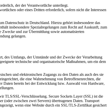
rderlich, der der Verantwortliche unterliegt.
rtlichen oder eines Dritten erforderlich, sofern nicht die Interessen
m Datenschutz in Deutschland. Hierzu gehört insbesondere das
hält insbesondere Spezialregelungen zum Recht auf Auskunft, zum
e Zwecke und zur Übermittlung sowie automatisierten
endung gelangen.
Art, des Umfangs, der Umstände und der Zwecke der Verarbeitung
n geeignete technische und organisatorische Maßnahmen, um ein dem
sischen und elektronischen Zugangs zu den Daten als auch des sie
 eingerichtet, die eine Wahrnehmung von Betroffenenrechten, die
er Daten bereits bei der Entwicklung bzw. Auswahl von Hardware,
ellungen.
wir TLS/SSL-Verschlüsselung. Secure Sockets Layer (SSL) ist die
er (oder zwischen zwei Servern) übertragenen Daten. Transport
ngezeigt, wenn eine Website durch ein SSL/TLS-Zertifikat gesichert