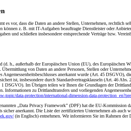
en
 vor, dass die Daten an andere Stellen, Unternehmen, rechtlich selbs
können z. B. mit IT-Aufgaben beauftragte Dienstleister oder Anbieter
orgaben und schließen insbesondere entsprechende Verträge bzw. Verei
and (d. h., außerhalb der Europäischen Union (EU), des Europäischen 
Übermittlung von Daten an andere Personen, Stellen oder Unternehmen s
nes Angemessenheitsbeschlusses anerkannt wurde (Art. 45 DSGVO), dien
chert ist, insbesondere durch Standardvertragsklauseln (Art. 46 Abs. 
bs. 1 DSGVO). Im Übrigen teilen wir Ihnen die Grundlagen der Drittland
en. Informationen zu Drittlandtransfers und vorliegenden Angemessen
aw-topic/data-protection/international-dimension-data-protection_en?p
nannten „Data Privacy Framework” (DPF) hat die EU-Kommission das
icher anerkannt. Die Liste der zertifizierten Unternehmen als auch 
rk.gov/
(in Englisch) entnehmen. Wir informieren Sie im Rahmen der D