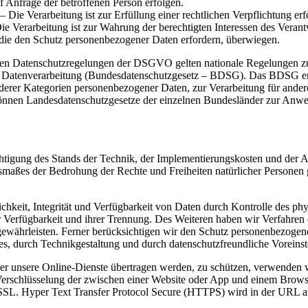
 Anfrage der betroffenen Person erfolgen.
– Die Verarbeitung ist zur Erfüllung einer rechtlichen Verpflichtung erfo
ie Verarbeitung ist zur Wahrung der berechtigten Interessen des Verantwo
 die den Schutz personenbezogener Daten erfordern, überwiegen.
den Datenschutzregelungen der DSGVO gelten nationale Regelungen zu
 Datenverarbeitung (Bundesdatenschutzgesetz – BDSG). Das BDSG ent
derer Kategorien personenbezogener Daten, zur Verarbeitung für ander
r können Landesdatenschutzgesetze der einzelnen Bundesländer zur Anw
chtigung des Stands der Technik, der Implementierungskosten und der 
Ausmaßes der Bedrohung der Rechte und Freiheiten natürlicher Persone
keit, Integrität und Verfügbarkeit von Daten durch Kontrolle des phy
er Verfügbarkeit und ihrer Trennung. Des Weiteren haben wir Verfahren
währleisten. Ferner berücksichtigen wir den Schutz personenbezogen
s, durch Technikgestaltung und durch datenschutzfreundliche Voreinst
er unsere Online-Dienste übertragen werden, zu schützen, verwenden 
Verschlüsselung der zwischen einer Website oder App und einem Brows
on SSL. Hyper Text Transfer Protocol Secure (HTTPS) wird in der URL a