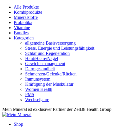
Alle Produkte
Kombiprodukte
Mineralstoffe
Probiotika
Vitamine
Bundles
Kategorien
allgemeine Basisversorgung
Stress, Energie und Leistungsfähigkeit
Schlaf und Regeneration
Haut/Haare/Nägel
Gewichtsmanagement
Darmgesundheit
Schmerzen/Gelenke/Rücken
Immunsystem
Kräftigung der Muskulatur
Women Health
PMS
Wechseljahre
Mein Mineral ist exklusiver Partner der Zell38 Health Group
Shop