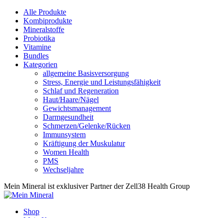
Alle Produkte
Kombiprodukte
Mineralstoffe
Probiotika
Vitamine
Bundles
Kategorien
allgemeine Basisversorgung
Stress, Energie und Leistungsfähigkeit
Schlaf und Regeneration
Haut/Haare/Nägel
Gewichtsmanagement
Darmgesundheit
Schmerzen/Gelenke/Rücken
Immunsystem
Kräftigung der Muskulatur
Women Health
PMS
Wechseljahre
Mein Mineral ist exklusiver Partner der Zell38 Health Group
Shop