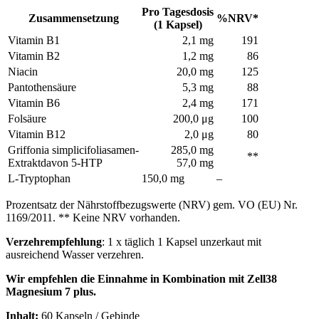
Pro Tagesdosis
Zusammensetzung
%NRV*
(1 Kapsel)
Vitamin B1
2,1 mg
191
Vitamin B2
1,2 mg
86
Niacin
20,0 mg
125
Pantothensäure
5,3 mg
88
Vitamin B6
2,4 mg
171
Folsäure
200,0 μg
100
Vitamin B12
2,0 μg
80
Griffonia simplicifoliasamen-
285,0 mg
**
Extraktdavon 5-HTP
57,0 mg
L-Tryptophan
150,0 mg
–
Prozentsatz der Nährstoffbezugswerte (NRV) gem. VO (EU) Nr.
1169/2011. ** Keine NRV vorhanden.
Verzehrempfehlung
: 1 x täglich 1 Kapsel unzerkaut mit
ausreichend Wasser verzehren.
Wir empfehlen die Einnahme in Kombination mit Zell38
Magnesium 7 plus.
Inhalt:
60 Kapseln / Gebinde