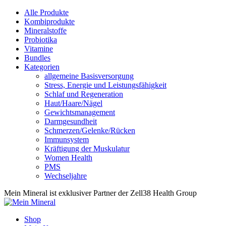
Alle Produkte
Kombiprodukte
Mineralstoffe
Probiotika
Vitamine
Bundles
Kategorien
allgemeine Basisversorgung
Stress, Energie und Leistungsfähigkeit
Schlaf und Regeneration
Haut/Haare/Nägel
Gewichtsmanagement
Darmgesundheit
Schmerzen/Gelenke/Rücken
Immunsystem
Kräftigung der Muskulatur
Women Health
PMS
Wechseljahre
Mein Mineral ist exklusiver Partner der Zell38 Health Group
Shop