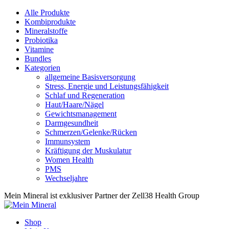
Alle Produkte
Kombiprodukte
Mineralstoffe
Probiotika
Vitamine
Bundles
Kategorien
allgemeine Basisversorgung
Stress, Energie und Leistungsfähigkeit
Schlaf und Regeneration
Haut/Haare/Nägel
Gewichtsmanagement
Darmgesundheit
Schmerzen/Gelenke/Rücken
Immunsystem
Kräftigung der Muskulatur
Women Health
PMS
Wechseljahre
Mein Mineral ist exklusiver Partner der Zell38 Health Group
Shop