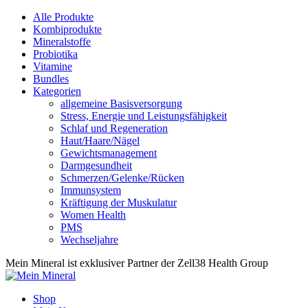
Alle Produkte
Kombiprodukte
Mineralstoffe
Probiotika
Vitamine
Bundles
Kategorien
allgemeine Basisversorgung
Stress, Energie und Leistungsfähigkeit
Schlaf und Regeneration
Haut/Haare/Nägel
Gewichtsmanagement
Darmgesundheit
Schmerzen/Gelenke/Rücken
Immunsystem
Kräftigung der Muskulatur
Women Health
PMS
Wechseljahre
Mein Mineral ist exklusiver Partner der Zell38 Health Group
Shop