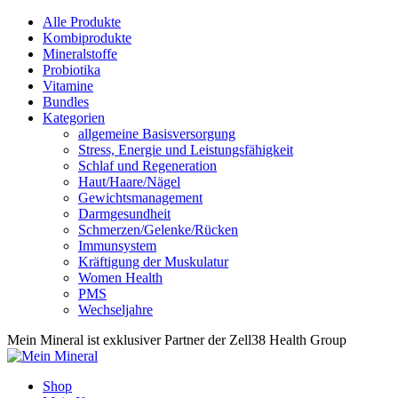
Alle Produkte
Kombiprodukte
Mineralstoffe
Probiotika
Vitamine
Bundles
Kategorien
allgemeine Basisversorgung
Stress, Energie und Leistungsfähigkeit
Schlaf und Regeneration
Haut/Haare/Nägel
Gewichtsmanagement
Darmgesundheit
Schmerzen/Gelenke/Rücken
Immunsystem
Kräftigung der Muskulatur
Women Health
PMS
Wechseljahre
Mein Mineral ist exklusiver Partner der Zell38 Health Group
Shop